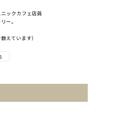
スニックカフェ店員
ーリー。
で数えています）
る