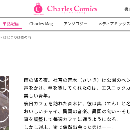
書
単話配信
Charles Mag
アンソロジー
メディアミック
はじまりは夜の雨
>
雨の降る夜。社畜の斉木（さいき）は公園のベ
声をかけ、傘を貸してくれたのは、エスニック
美しい青年。
後日カフェを訪れた斉木に、彼は典（てん）と
おいしいチャイ、異国の音楽、異国の匂い…そ
事を調整して毎週カフェに通うようになる。
しかし週末、街で偶然出会った典はーー。