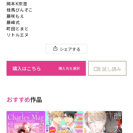
岡本K宗澄
桂馬びんぞこ
藤咲もえ
藤峰式
町田とまと
リトルエヌ
シェアする
購入はこちら
試し読み
おすすめ
作品