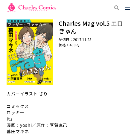
Charles Mag vol.5 エロ
きゅん
配信日：2017.11.25
価格：400円
カバーイラスト:さり
コミックス:
ロッキー
itz
漫画：yoshi／原作：阿賀直己
暮田マキネ