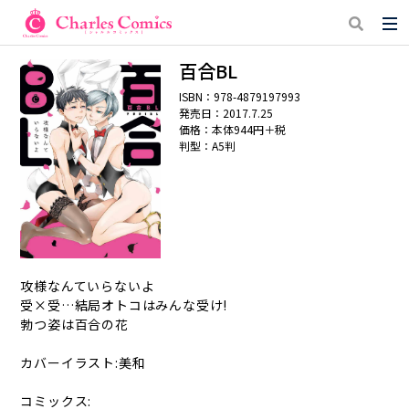
百合BL
ISBN：978-4879197993
発売日：2017.7.25
価格：本体944円＋税
判型：A5判
攻様なんていらないよ
受×受…結局オトコはみんな受け!
勃つ姿は百合の花
カバーイラスト:美和
コミックス: