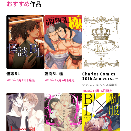
おすすめ
作品
怪談BL
筋肉BL 極
Charles Comics
10th Anniversary
2015年6月19日発売
2016年12月24日発売
Anthology
シャルルコミックス編集部
2024年12月16日発売